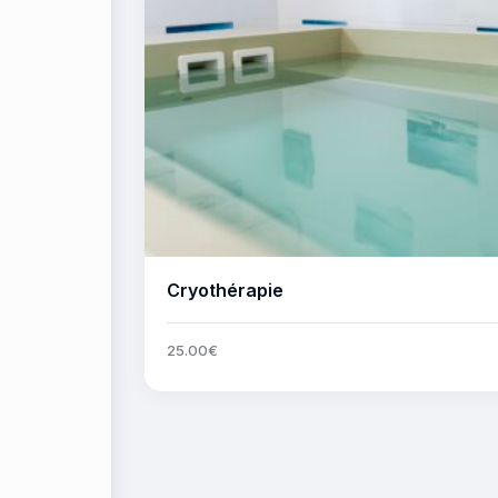
Cryothérapie
BUY NOW
DETAILS
25
.
00
€