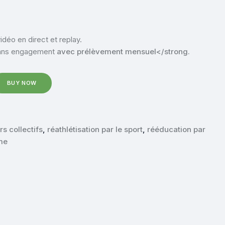
déo en direct et replay.
ans engagement
avec prélèvement mensuel</strong.
BUY NOW
rs collectifs
,
réathlétisation par le sport
,
rééducation par
me