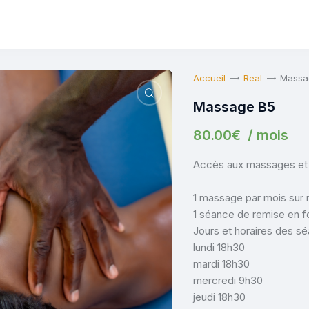
s
Accueil
Real
Massa
Massage B5
80
.
00
€
/ mois
Accès aux massages et
1 massage par mois sur
1 séance de remise en 
Jours et horaires des s
lundi 18h30
mardi 18h30
mercredi 9h30
jeudi 18h30