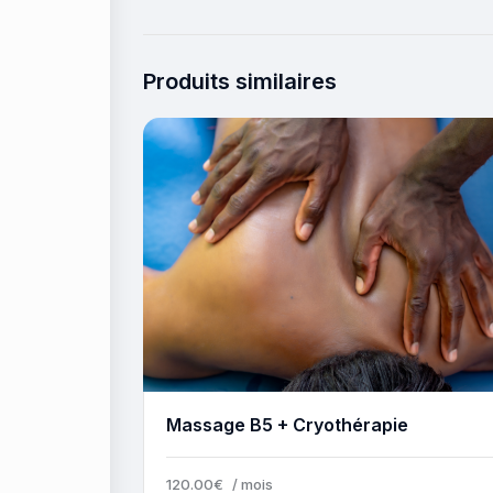
Produits similaires
Massage B5 + Cryothérapie
BUY NOW
DETAILS
120
.
00
€
/ mois